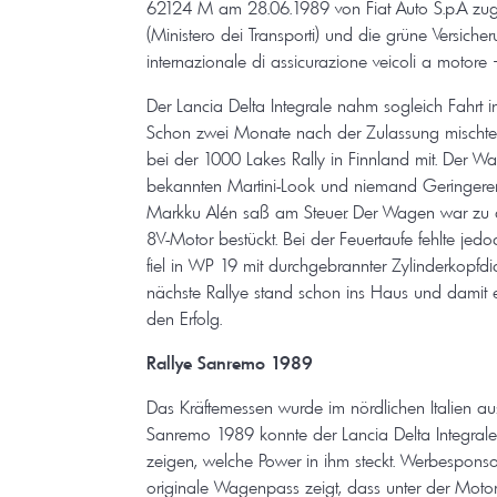
62124 M am 28.06.1989 von Fiat Auto S.p.A zuge
(Ministero dei Transporti) und die grüne Versiche
internazionale di assicurazione veicoli a motore –
Der Lancia Delta Integrale nahm sogleich Fahrt 
Schon zwei Monate nach der Zulassung mischte 
bei der 1000 Lakes Rally in Finnland mit. Der Wa
bekannten Martini-Look und niemand Geringerer
Markku Alén saß am Steuer. Der Wagen war zu d
8V-Motor bestückt. Bei der Feuertaufe fehlte je
fiel in WP 19 mit durchgebrannter Zylinderkopfd
nächste Rallye stand schon ins Haus und damit 
den Erfolg.
Rallye Sanremo 1989
Das Kräftemessen wurde im nördlichen Italien au
Sanremo 1989 konnte der Lancia Delta Integral
zeigen, welche Power in ihm steckt. Werbesponsor
originale Wagenpass zeigt, dass unter der Mot