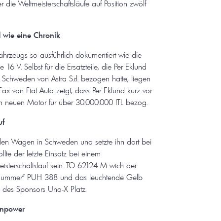
die Weltmeisterschaftsläufe auf Position zwölf
d wie eine Chronik
 Fahrzeugs so ausführlich dokumentiert wie die
 16 V. Selbst für die Ersatzteile, die Per Eklund
 Schweden von Astra S.r.l. bezogen hatte, liegen
Fax von Fiat Auto zeigt, dass Per Eklund kurz vor
n neuen Motor für über 30.000.000 ITL bezog.
uf
d den Wagen in Schweden und setzte ihn dort bei
llte der letzte Einsatz bei einem
sterschaftslauf sein. TO 62124 M wich der
gsnummer“ PUH 388 und das leuchtende Gelb
 des Sponsors Uno-X Platz.
nnpower