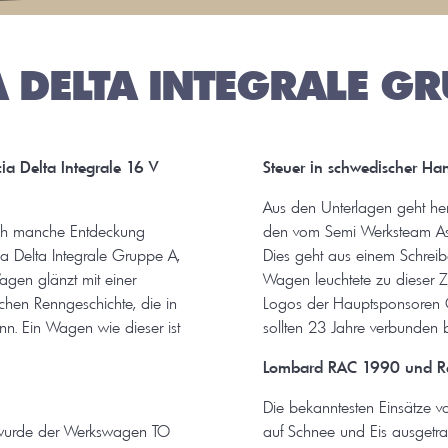
A DELTA INTEGRALE GR
a Delta Integrale 16 V
Steuer in schwedischer Han
Aus den Unterlagen geht he
och manche Entdeckung
den vom Semi Werksteam Ast
ia Delta Integrale Gruppe A,
Dies geht aus einem Schreiben
agen glänzt mit einer
Wagen leuchtete zu dieser 
ichen Renngeschichte, die in
Logos der Hauptsponsoren C
n. Ein Wagen wie dieser ist
sollten 23 Jahre verbunden b
Lombard RAC 1990 und R
Die bekanntesten Einsätze 
t wurde der Werkswagen TO
auf Schnee und Eis ausgetr