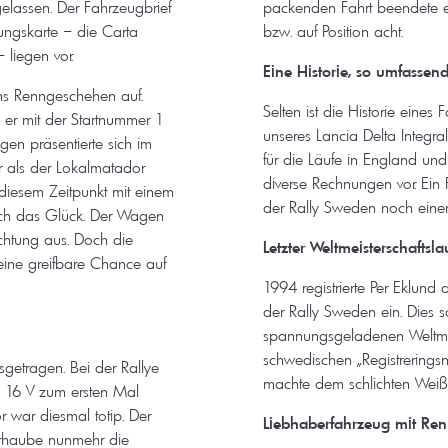
lassen. Der Fahrzeugbrief
packenden Fahrt beendete er 
rungskarte – die Carta
bzw. auf Position acht.
 liegen vor.
Eine Historie, so umfassen
ins Renngeschehen auf.
Selten ist die Historie eines
er mit der Startnummer 1
unseres Lancia Delta Integrale
gen präsentierte sich im
für die Läufe in England und
 als der Lokalmatador
diverse Rechnungen vor. Ein 
iesem Zeitpunkt mit einem
der Rally Sweden noch eine
doch das Glück. Der Wagen
ichtung aus. Doch die
Letzter Weltmeisterschaftsla
eine greifbare Chance auf
1994 registrierte Per Eklun
der Rally Sweden ein. Dies so
spannungsgeladenen Weltmei
schwedischen „Registrerin
sgetragen. Bei der Rallye
machte dem schlichten Weiß
e 16 V zum ersten Mal
 war diesmal totip. Der
Liebhaberfahrzeug mit Re
orhaube nunmehr die