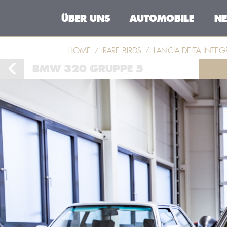
ÜBER UNS
AUTOMOBILE
NE
HOME
RARE BIRDS
LANCIA DELTA INTEG
BMW 320 GRUPPE 5