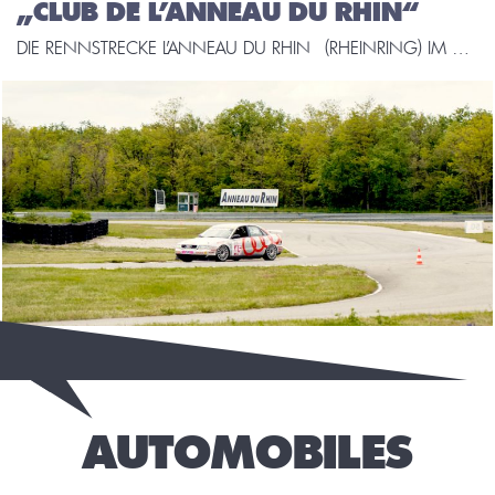
„CLUB DE L’ANNEAU DU RHIN“
DIE RENNSTRECKE L’ANNEAU DU RHIN (RHEINRING) IM BENACHBARTEN ELSASS LIEGT NUR 25 MINUTEN VON UNSEREM SHOWROOM ENTFERNT. MIT DEM ERWERB DER SILBERMITGLIEDSCHAFT DES „CLUB DE L’ANNEAU DU RHIN“ KÖNNEN WIR DIE STRECKE WÄHREND DEN WOCHENTAGE AB 17.00 UHR ZU TEST- UND ABSTIMMUNGSZECKEN NUTZEN. UNSEREM QUALITÄTSANSPRUCH, NUR WETTBEWERBSFAHRZEUGE ZU VERKAUFEN, DIE „ON THE BUTTON AND READY […]
AUTOMOBILES