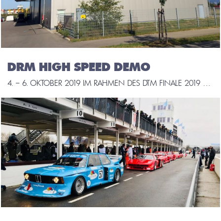
DRM HIGH SPEED DEMO
4. – 6. OKTOBER 2019 IM RAHMEN DES DTM FINALE 2019 SOLL AN DREI TAGEN EINE HIGH SPEED DEMO EHEMALIGER DRM FAHRZEUGE STATTFINDEN. UNSER BMW 320 GRUPPE 5, DER 1977 MIT JÖRG OBERMOSER IN GOLDENEM WARSTEINER-DESIGN IN DER DRM TEILNAHM UND 1978 MIT DEM HOCHTALENTIERTEN MARKUS HÖTTINGER IM BLAU DES SPONSOR FRUIT OF THE LOOM […]