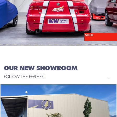
OUR NEW SHOWROOM
FOLLOW THE FEATHER! UNSER NEUER SHOWROOM GLÄNZT NUN ENDLICH IM BEKANNTEN CORPORATE DESIGN. AUF 1.500 QM FINDEN UNSERE SELTENEN STRASSEN- UND WETTBEWERBSFAHRZEUGE EINE ANSPRECHENDE UND GROSSZÜGIGE PRÄSENTATIONSFLÄCHE. ZUM JAHRESENDE SOLLEN DIE NEUEN BÜRO- UND BESPRECHUNGSRÄUMLICHKEITEN BEZUGSFERTIG SEIN. DARÜBER HINAUS BIETEN WIR FÜR DIE KOSTBAREN FAHRZEUGE UNSERER KUNDEN UNTERSTELLMÖGLICHKEITEN AN. SELBSTVERSTÄNDLICH SIND DIE RÄUMLICHKEITEN BESTENS […]